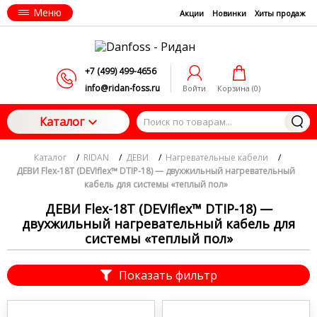
Меню
Акции
Новинки
Хиты продаж
+7 (499) 499-4656
info@ridan-foss.ru
Войти
Корзина (
0
)
Каталог
Каталог
/
RIDAN
/
ДЕВИ
/
Нагревательные кабели
/
ДЕВИ Flex-18T (DEVIflex™ DTIP-18) — двухжильный нагревательный
кабель для системы «теплый пол»
ДЕВИ Flex-18T (DEVIflex™ DTIP-18) —
двухжильный нагревательный кабель для
системы «теплый пол»
Показать фильтр