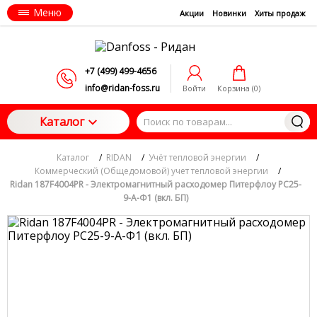
Меню
Акции
Новинки
Хиты продаж
+7 (499) 499-4656
info@ridan-foss.ru
Войти
Корзина (
0
)
Каталог
Каталог
/
RIDAN
/
Учёт тепловой энергии
/
Коммерческий (Общедомовой) учет тепловой энергии
/
Ridan 187F4004PR - Электромагнитный расходомер Питерфлоу РС25-
9-А-Ф1 (вкл. БП)