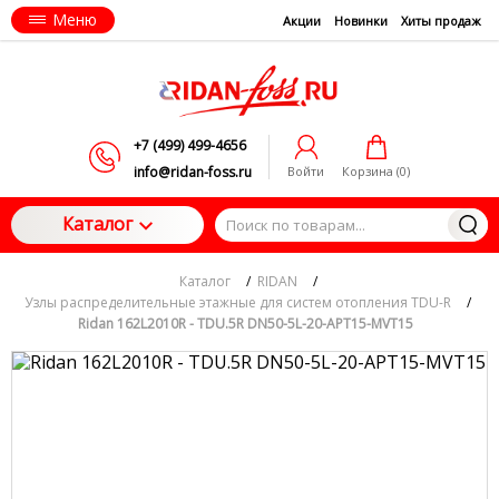
Меню
Акции
Новинки
Хиты продаж
+7 (499) 499-4656
info@ridan-foss.ru
Войти
Корзина (
0
)
Каталог
Каталог
/
RIDAN
/
Узлы распределительные этажные для систем отопления TDU-R
/
Ridan 162L2010R - TDU.5R DN50-5L-20-APT15-MVT15