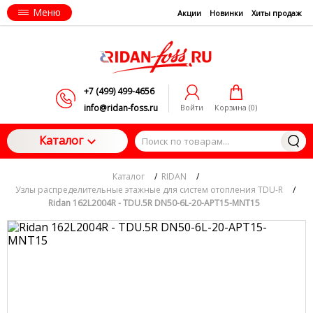
Меню
Акции
Новинки
Хиты продаж
+7 (499) 499-4656
info@ridan-foss.ru
Войти
Корзина (
0
)
Каталог
Каталог
/
RIDAN
/
Узлы распределительные этажные для систем отопления TDU-R
/
Ridan 162L2004R - TDU.5R DN50-6L-20-APT15-MNT15