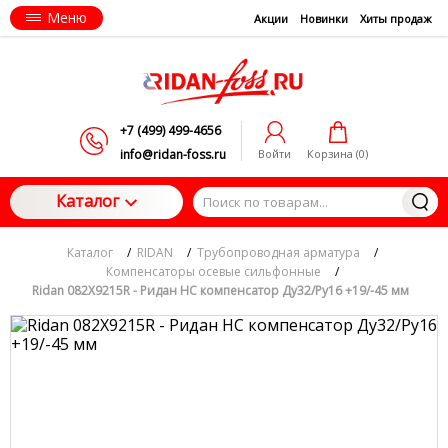
Меню
Акции
Новинки
Хиты продаж
+7 (499) 499-4656
info@ridan-foss.ru
Войти
Корзина (
0
)
Каталог
Каталог
/
RIDAN
/
Трубопроводная арматура
/
Компенсаторы осевые сильфонные
/
Ridan 082X9215R - Ридан НС компенсатор Ду32/Ру16 +19/-45 мм