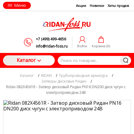
Меню
Акции
Новинки
Хиты продаж
+7 (499) 499-4656
info@ridan-foss.ru
Войти
Корзина (
0
)
Каталог
Каталог
/
RIDAN
/
Трубопроводная арматура
/
Затворы дисковые Ридан
/
Ridan 082X4561R - Затвор дисковый Ридан PN16 DN200 диск чугун с
электроприводом 24В