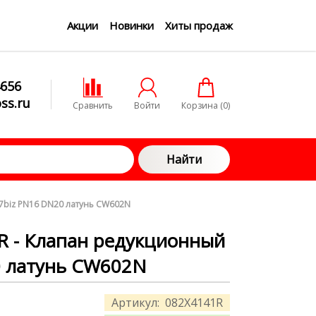
Акции
Новинки
Хиты продаж
4656
ss.ru
Сравнить
Войти
Корзина (
0
)
Найти
 7biz PN16 DN20 латунь CW602N
R - Клапан редукционный
0 латунь CW602N
Артикул:
082X4141R