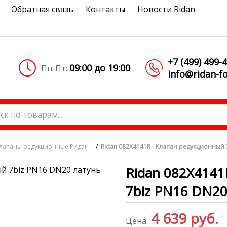
Обратная связь
Контакты
Новости Ridan
+7 (499) 499-
09:00 до 19:00
Пн-Пт:
info@ridan-fo
лапаны редукционные Ридан
/
Ridan 082X4141R - Клапан редукционный
Ridan 082X4141
7biz PN16 DN2
4 639
руб.
Цена: