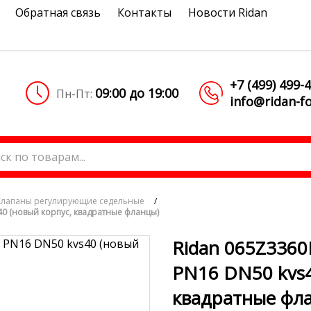
Обратная связь
Контакты
Новости Ridan
+7 (499) 499-
09:00 до 19:00
Пн-Пт:
info@ridan-fo
Клапаны регулирующие седельные
/
40 (новый корпус, квадратные фланцы)
Ridan 065Z3360
PN16 DN50 kvs4
квадратные фл