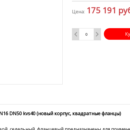
175 191
ру
Цена:
К
PN16 DN50 kvs40 (новый корпус, квадратные фланцы)
овой, седельный, фланцевый предназначены для примен