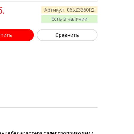
б.
Артикул:
065Z3360R2
Есть в наличии
упить
Сравнить
ения без адаптера с электроприводами