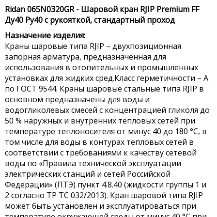
Ridan 065N0320GR - Шаровой кран RJIP Premium FF
Ду40 Ру40 с рукояткой, стандартный проход
Назначение изделия:
Краны шаровые типа RJIP – двухпозиционная
запорная арматура, предназначенная для
использования в отопительных и промышленных
установках для жидких сред.Класс герметичности – А
по ГОСТ 9544. Краны шаровые стальные типа RJIP в
основном предназначены для воды и
водогликолевых смесей с концентрацией гликоля до
50 % наружных и внутренних тепловых сетей при
температуре теплоносителя от минус 40 до 180 °С, в
том числе для воды в контурах тепловых сетей в
соответствии с требованиями к качеству сетевой
воды по «Правила технической эксплуатации
электрических станций и сетей Российской
Федерации» (ПТЭ) пункт 4.8.40 (жидкости группы 1 и
2 согласно ТР ТС 032/2013). Кран шаровой типа RJIP
может быть установлен и эксплуатироваться при
температуре окружающей среды от минус 40 °С при