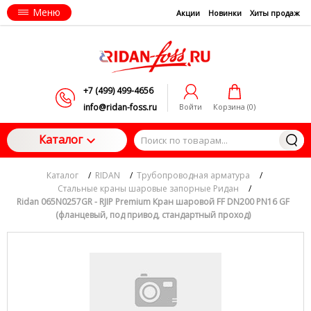
Меню
Акции
Новинки
Хиты продаж
+7 (499) 499-4656
info@ridan-foss.ru
Войти
Корзина (
0
)
Каталог
Каталог
/
RIDAN
/
Трубопроводная арматура
/
Стальные краны шаровые запорные Ридан
/
Ridan 065N0257GR - RJIP Premium Кран шаровой FF DN200 PN16 GF
(фланцевый, под привод, стандартный проход)