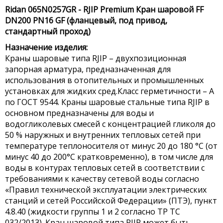
Ridan 065N0257GR - RJIP Premium Кран шаровой FF
DN200 PN16 GF (фланцевый, под привод,
стандартный проход)
Назначение изделия:
Краны шаровые типа RJIP – двухпозиционная
запорная арматура, предназначенная для
использования в отопительных и промышленных
установках для жидких сред.Класс герметичности – А
по ГОСТ 9544. Краны шаровые стальные типа RJIP в
основном предназначены для воды и
водогликолевых смесей с концентрацией гликоля до
50 % наружных и внутренних тепловых сетей при
температуре теплоносителя от минус 20 до 180 °С (от
минус 40 до 200°С кратковременно), в том числе для
воды в контурах тепловых сетей в соответствии с
требованиями к качеству сетевой воды согласно
«Правил технической эксплуатации электрических
станций и сетей Российской Федерации» (ПТЭ), пункт
4.8.40 (жидкости группы 1 и 2 согласно ТР ТС
032/2013). Кран шаровой типа RJIP может быть