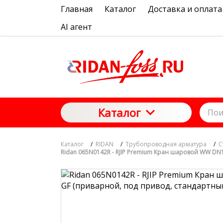
Главная
Каталог
Доставка и оплата
AI агент
Каталог
Каталог
/
RIDAN
/
Трубопроводная арматура
/
С
Ridan 065N0142R - RJIP Premium Кран шаровой WW DN1