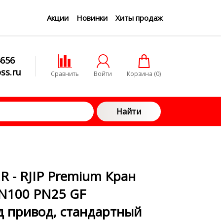
Акции
Новинки
Хиты продаж
4656
ss.ru
Сравнить
Войти
Корзина (
0
)
Найти
R - RJIP Premium Кран
N100 PN25 GF
д привод, стандартный