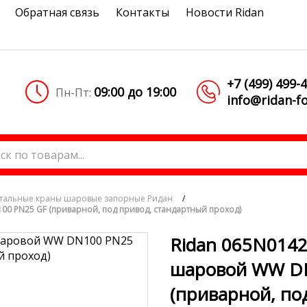
Обратная связь
Контакты
Новости Ridan
+7 (499) 499-
09:00 до 19:00
Пн-Пт:
info@ridan-fo
тальные краны шаровые запорные Ридан
/
00 PN25 GF (приварной, под привод, стандартный проход)
Ridan 065N0142
шаровой WW D
(приварной, по