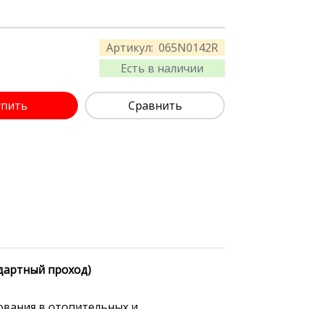
Артикул:
065N0142R
Есть в наличии
упить
Сравнить
ндартный проход)
ования в отопительных и