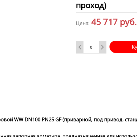
проход)
45 717
руб.
Цена:
К
аровой WW DN100 PN25 GF (приварной, под привод, ста
нная запорная арматура, предназначенная для использ