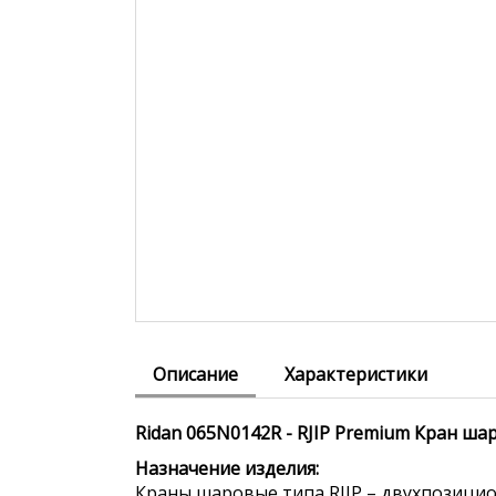
Описание
Характеристики
Ridan 065N0142R - RJIP Premium Кран ш
Назначение изделия:
Краны шаровые типа RJIP – двухпозицио