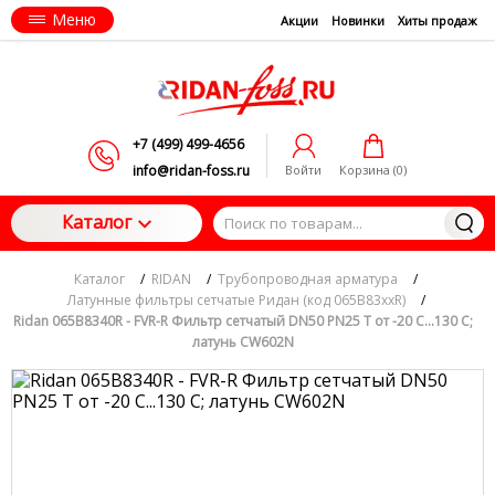
Меню
Акции
Новинки
Хиты продаж
+7 (499) 499-4656
info@ridan-foss.ru
Войти
Корзина (
0
)
Каталог
Каталог
/
RIDAN
/
Трубопроводная арматура
/
Латунные фильтры сетчатые Ридан (код 065B83xxR)
/
Ridan 065B8340R - FVR-R Фильтр сетчатый DN50 PN25 Т от -20 С...130 С;
латунь CW602N