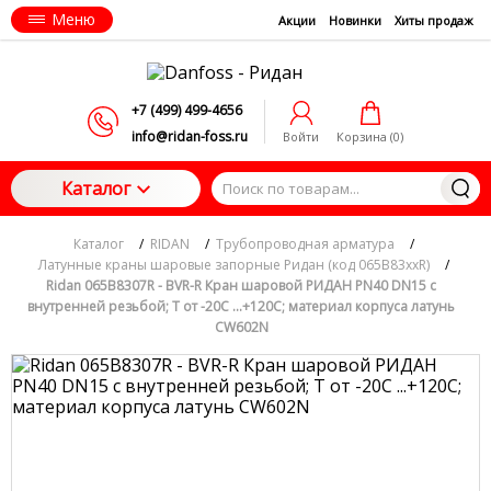
Меню
Акции
Новинки
Хиты продаж
+7 (499) 499-4656
info@ridan-foss.ru
Войти
Корзина (
0
)
Каталог
Каталог
/
RIDAN
/
Трубопроводная арматура
/
Латунные краны шаровые запорные Ридан (код 065B83xxR)
/
Ridan 065B8307R - BVR-R Кран шаровой РИДАН PN40 DN15 с
внутренней резьбой; Т от -20С ...+120С; материал корпуса латунь
CW602N