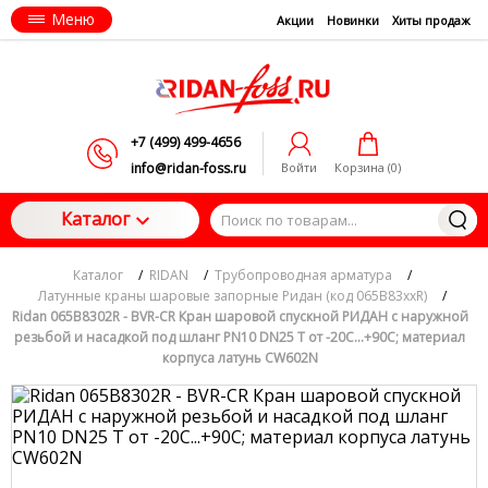
Меню
Акции
Новинки
Хиты продаж
+7 (499) 499-4656
info@ridan-foss.ru
Войти
Корзина (
0
)
Каталог
Каталог
/
RIDAN
/
Трубопроводная арматура
/
Латунные краны шаровые запорные Ридан (код 065B83xxR)
/
Ridan 065B8302R - BVR-CR Кран шаровой спускной РИДАН c наружной
резьбой и насадкой под шланг PN10 DN25 T от -20C...+90C; материал
корпуса латунь CW602N