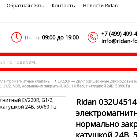
Обратная связь
Контакты
Новости Ridan
+7 (499) 499-
09:00 до 19:00
Пн-Пт:
info@ridan-fo
Электромагнитные клапаны
/
EV220R — двухпозиционные двухходовые 
 G1/2, NBR, нормально закрытый, 0,5…16 бар, с катушкой 24В, 50/60 Гц
Ridan 032U4514
электромагнитн
нормально закр
катушкой 24В, 