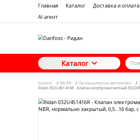
Главная
Каталог
Доставка и оплата
AI агент
Каталог
Каталог
/
RIDAN
/
Промышленная автоматика
/
Ridan 032U451416R - Клапан электромагнитный EV220R,