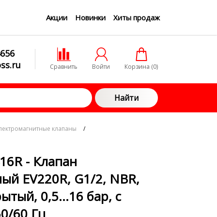
Акции
Новинки
Хиты продаж
4656
ss.ru
Сравнить
Войти
Корзина (
0
)
Найти
электромагнитные клапаны
/
16R - Клапан
ый EV220R, G1/2, NBR,
ытый, 0,5…16 бар, с
50/60 Гц