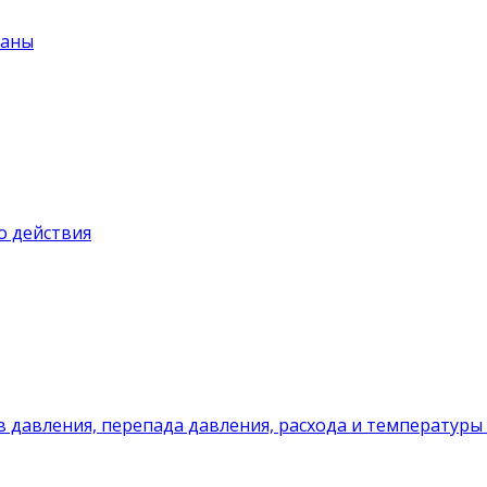
паны
о действия
 давления, перепада давления, расхода и температуры