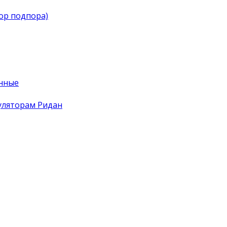
тор подпора)
нные
уляторам Ридан