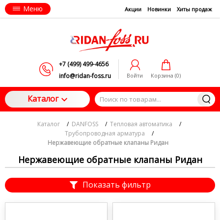
Меню
Акции
Новинки
Хиты продаж
+7 (499) 499-4656
info@ridan-foss.ru
Войти
Корзина (
0
)
Каталог
Каталог
/
DANFOSS
/
Тепловая автоматика
/
Трубопроводная арматура
/
Нержавеющие обратные клапаны Ридан
Нержавеющие обратные клапаны Ридан
Показать фильтр