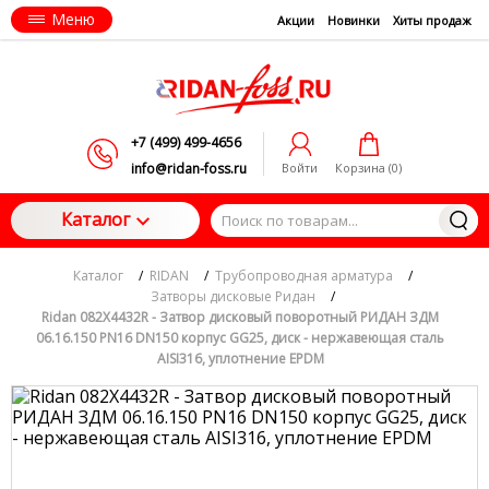
Меню
Акции
Новинки
Хиты продаж
+7 (499) 499-4656
info@ridan-foss.ru
Войти
Корзина (
0
)
Каталог
Каталог
/
RIDAN
/
Трубопроводная арматура
/
Затворы дисковые Ридан
/
Ridan 082X4432R - Затвор дисковый поворотный РИДАН ЗДМ
06.16.150 PN16 DN150 корпус GG25, диск - нержавеющая сталь
AISI316, уплотнение EPDM