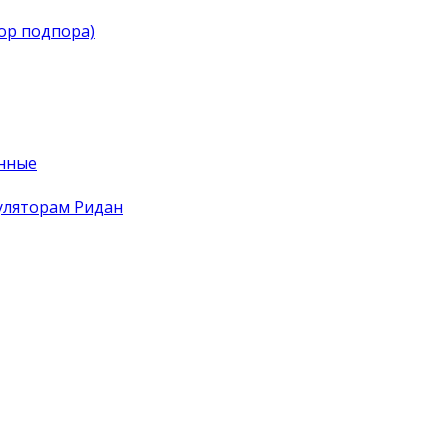
тор подпора)
нные
уляторам Ридан