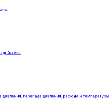
паны
о действия
 давления, перепада давления, расхода и температуры